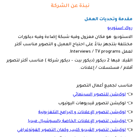
نبذة عن الشركة
مقدمة وتحديات العمل
روك استوديو
الاستوديو: هو مكان معزول وفيه شبكة إضاءة وفيه ديكورات
مختلفة بتتجهز بناءً على احتياج العميل و التصوير مناسب أكتر
لعمل Interviews / TV programs.
الڤيلا: فيها 2 ديكور (ديكور بيت - ديكور شركة ) مناسب أكتر لتصوير
أفلام / مسلسلات / إعلانات.
مناسب لجميع أعمال التصوير
👈
لوكيشن للتصوير السينمائي
👈 لوكيشن لتصوير ڤيديوهات اليوتيوب
👈
لوكيشن لتصوير الإعلانات و البرامج التلفزيونية
👈
لوكيشن لتصوير الإعلانات الخاصة بالسوشيال ميديا
👈
لوكيشن لتصوير الڤيديو كليب وكمان التصوير الفوتوغرافي