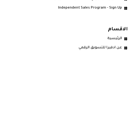
Independent Sales Program - Sign Up
الاقسام
الرئيسية
عن ادفيرا للتسويق الرقمي
خدمات ادفيرا للتسويق الرقمي
سابقة الأعمال و الانجازات
انضم لفريق ادفيرا المبدع
ادارة المبيعات و العملاء CRM
الخصوصية
التطوير بدون كود
احترف ويبفلو