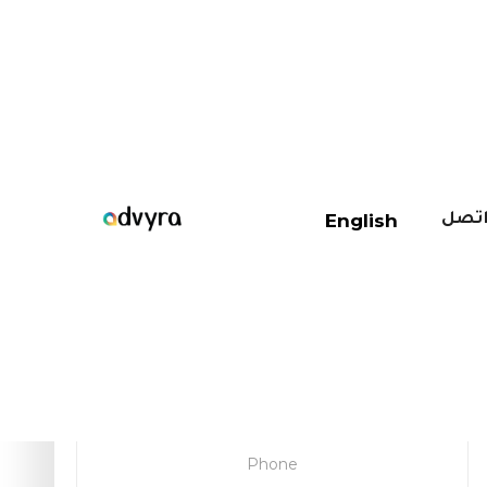
خدمات أخرى
English
تصل
تحدث لفريق ادفيرا
احجز مكالمة مع خيير ماركيتنج