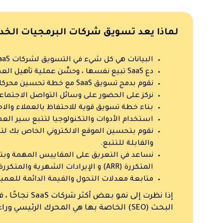
لماذا يعد تسويق شركات البرمجيات الخد
البيانات هي كل شيء في التسويق لشركات SaaS.
دع SaaS تبيع نفسها ، وحسِّن عملية تأهيل العملاء
نقوم بدمج تسويق SaaS مع خطة تحسين محركات البحث القوية وتسويق المحتوى
نركز على الحضور على وسائل التواصل الاجتماعي
بناء خطة تسويق قوية للاحتفاظ بالعملاء والا
استخدام الأدوات والتكنولوجيا لتتبع سير العم
نقوم بتحسين الموقع الالكتروني الخاص بك لت
والقابلة للتتبع.
نساعد في التعريق على المقاييس المهمة وبتحوي
المتكررة (ARR) و الإيرادات الشهرية والمتكررة (MRR)
متابعة معدلات التحول والقيمة الدائمة للعميل
إذا نظرت إلى نم
البحث (SEO) الخاصة بها هي المحرك الرئيسي وراء نجاحها.