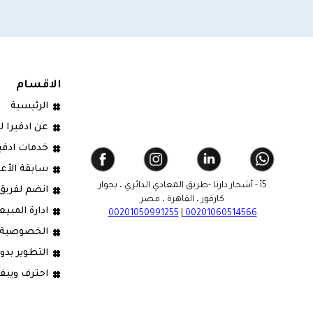
الاقسام
الرئيسية
عن ادفيرا ل
خدمات ادفي
سابقة الأعم
5أ - أشجار دارنا -طريق المعادي الدائري ، بجوار
انضم لفريق 
كارفور ، القاهرة ، مصر
ادارة المبيعا
00201050991255
|
00201060514566
الخصوصية
التطوير بدو
احترف ويبف